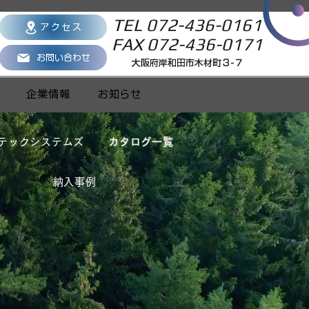
TEL 072-436-0161
アクセス
FAX 072-436-0171
お問い合わせ
大阪府岸和田市木材町３-７
企業情報
お知らせ
テックシステムズ
カタログ一覧
納入事例