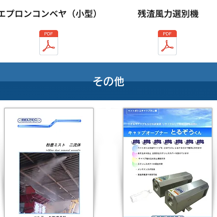
エプロンコンベヤ（小型）
残渣風力選別機
​その他