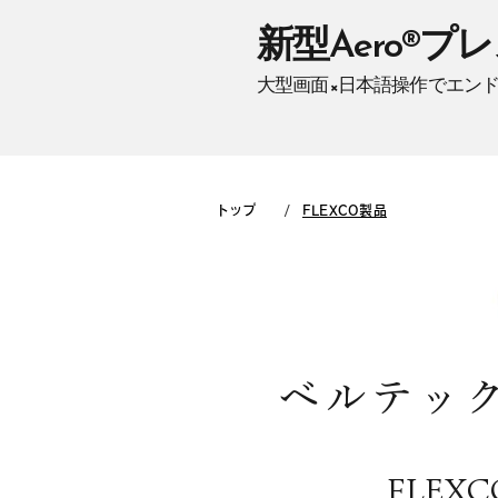
新型Aero®︎プ
大型画面×日本語操作でエン
/
トップ
FLEXCO製品
ベルテック
FLE