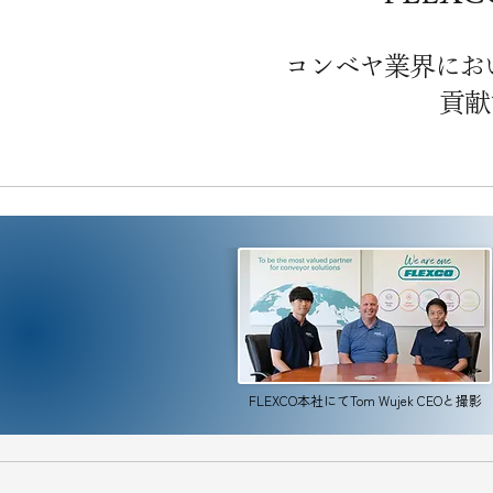
コンベヤ業界にお
貢献
FLEXCO本社にてTom Wujek CEOと撮影