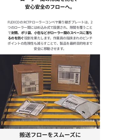
安心安全のフローへ。
FLEXCO の RCTP ローラーコンベヤ乗り継ぎプレートは、2
つのローラー間にはめ込み式で設置され、隙間を覆うこと
で
封筒、ポリ袋、小包などがローラー間のスペースに落ち
るのを防ぐ
役割を果たします。作業員の指挟まれのピンチ
ポイントの危険性も減らすことで、製品を最終目的地まで
安全に移動させます。
​搬送フローをスムーズに