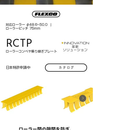
対応ローラー φ48.6~50.0 |
ローラーピッチ 75mm
RCTP
ローラーコンベヤ乗り継ぎプレート
日本特許申請中
カタログ
​ローラー間の隙間を防ぎ、