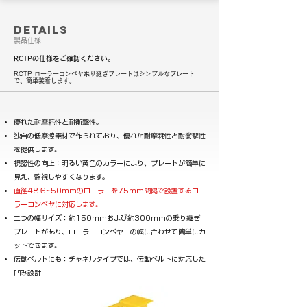
Details
製品仕様
RCTPの仕様をご確認ください。
RCTP ローラーコンベヤ乗り継ぎプレートはシンプルなプレート
で、簡単装着します。
優れた耐摩耗性と耐衝撃性。
独自の低摩擦素材で作られており、優れた耐摩耗性と耐衝撃性
を提供します。
視認性の向上：明るい黄色のカラーにより、プレートが簡単に
見え、監視しやすくなります。
直径48.6~50mmのローラーを75mm間隔で設置するロー
ラーコンベヤ
に対応します。
二つの幅サイズ：約150mmおよび約300mmの乗り継ぎ
プレートがあり、ローラーコンベヤーの幅に合わせて簡単にカ
ットできます。
伝動ベルトにも：チャネルタイプでは、伝動ベルトに対応した
凹み設計