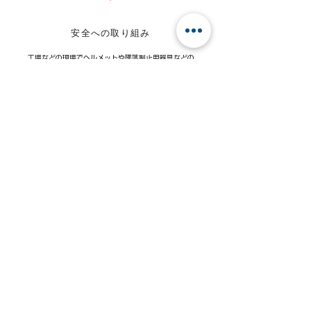
安全への取り組み
工場などの現場でヘルメットや墜落制止用器具などの
保護装備を正しく使用すること、
工場の機械や用具、営業車両などは定期的に検査し安
全対策を講じること、
地震や火災などの緊急事態を想定して備えることな
ど、
労働安全衛生の確保のために実施すべき事項は多岐に
わたります。
また、職場での事故や過重労働を防ぐだけでなく、
健康診断の実施による疾病の予防やメンタル面でのケ
アも重要視されています。
働く人の安全や健康を守っていくことは、健全な企業
活動につながります。
従業員の安全と健康を守るため、法令はもちろん、社
内規程を遵守し、安心して業務に従事
できる労働環境を確立し、維持していきます。