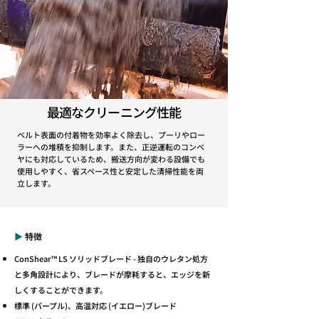
​最適なクリーニング性能
ベルト表面の付着物を効率よく除去し、プーリやロー
ラーへの堆積を抑制します。また、正逆運転のコンベ
ヤにも対応しているため、搬送方向が変わる設備でも
使用しやすく、省スペース性と安定した清掃性能を両
立します。
▶︎
特徴
ConShear™ LS ソリッドブレード - 独自のウレタン処方
と多角設計により、ブレードが摩耗すると、エッジを新
しくすることができます。
標準 (パープル)、高温対応 (イエロー)ブレード