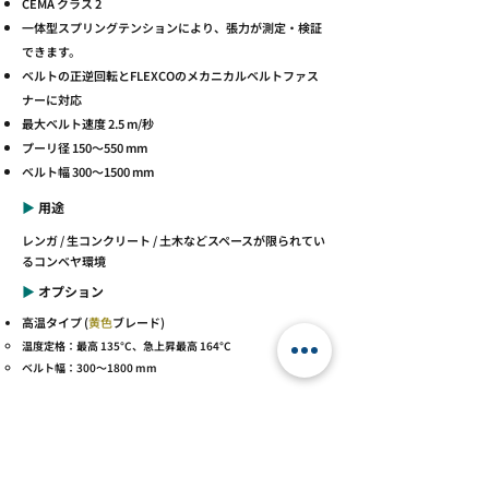
CEMA クラス 2
一体型スプリングテンションにより、張力が測定・検証
できます。
ベルトの正逆回転とFLEXCOのメカニカルベルトファス
ナーに対応
最大ベルト速度 2.5 m/秒
プーリ径 150～550 mm
ベルト幅 300～1500 mm
▶︎
用途
レンガ / 生コンクリート / 土木などスペースが限られてい
るコンベヤ環境
▶︎
オプション
​高温タイプ (
黄色
ブレード)
温度定格：最高 135°C、急上昇最高 164°C
ベルト幅：300～1800 mm